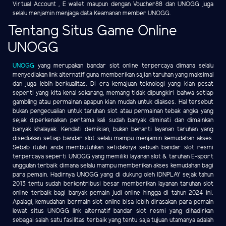
Virtual Account , E wallet maupun dengan Voucher88 dan UNOGG juga
selalu menjamin menjaga data Keamanan member UNOGG.
Tentang Situs Game Online
UNOGG
UNOGG
yang merupakan bandar slot online terpercaya dimana selalu
menyediakan link alternatif guna memberikan sajian taruhan yang maksimal
dan juga lebih berkualitas. Di era kemajuan teknologi yang kian pesat
seperti yang kita kenal sekarang, memang tidak dipungkiri bahwa setiap
gambling atau permainan apapun kian mudah untuk diakses. Hal tersebut
bukan pengecualian untuk taruhan slot atau permainan tebak angka yang
sejak diperkenalkan pertama kali sudah banyak diminati dan dimainkan
banyak khalayak. Kendati demikian, bukan berarti layanan taruhan yang
disediakan setiap bandar slot selalu mampu menjamin kemudahan akses.
Sebab itulah anda membutuhkan setidaknya sebuah bandar slot resmi
terpercaya seperti UNOGG yang memiliki layanan slot & taruhan E-sport
unggulan terbaik dimana selalu mampu memberikan akses kemudahan bagi
para pemain. Hadirnya UNOGG yang di dukung oleh IDNPLAY sejak tahun
2013 tentu sudah berkontribusi besar memberikan layanan taruhan slot
online terbaik bagi banyak pemain judi online hingga di tahun 2024 ini.
Apalagi, kemudahan bermain slot online bisa lebih dirasakan para pemain
lewat situs UNOGG link alternatif bandar slot resmi yang dihadirkan
sebagai salah satu fasilitas terbaik yang tentu saja tujuan utamanya adalah